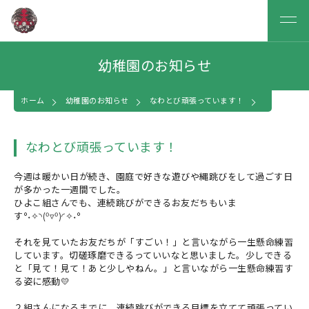
幼稚園のお知らせ
ホーム
幼稚園のお知らせ
なわとび頑張っています！
なわとび頑張っています！
今週は暖かい日が続き、園庭で好きな遊びや縄跳びをして過ごす日
が多かった一週間でした。
ひよこ組さんでも、連続跳びができるお友だちもいま
す°˖✧◝(⁰▿⁰)◜✧˖°
それを見ていたお友だちが「すごい！」と言いながら一生懸命練習
しています。切磋琢磨できるっていいなと思いました。少しできる
と「見て！見て！あと少しやねん。」と言いながら一生懸命練習す
る姿に感動💛
２組さんになるまでに、連続跳びができる目標を立てて頑張ってい