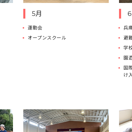
5月
運動会
兵
オープンスクール
避
学
園
国
け