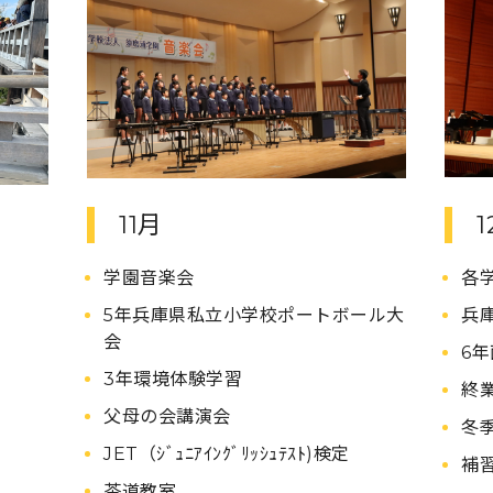
11月
1
学園音楽会
各
5年兵庫県私立小学校ポートボール大
兵
会
6
3年環境体験学習
終
父母の会講演会
冬
JET（ｼﾞｭﾆｱｲﾝｸﾞﾘｯｼｭﾃｽﾄ)検定
補
茶道教室