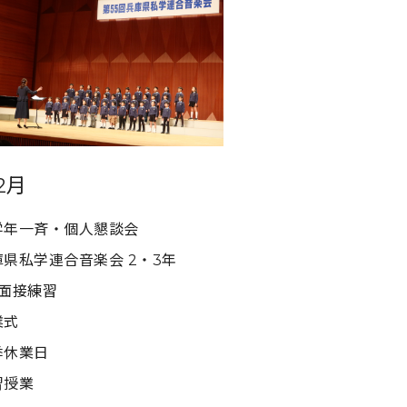
2月
学年一斉・個人懇談会
庫県私学連合音楽会 2・3年
年面接練習
業式
季休業日
習授業