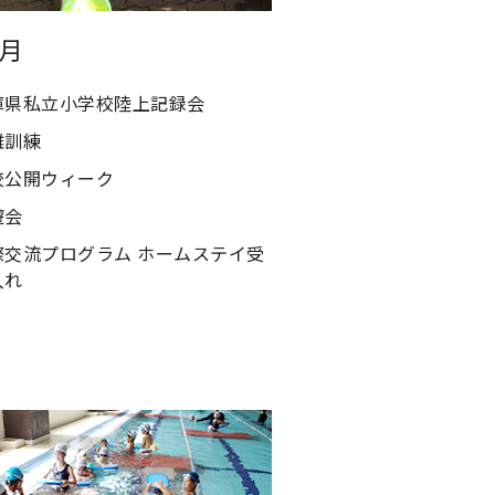
6月
庫県私立小学校陸上記録会
難訓練
校公開ウィーク
遊会
際交流プログラム ホームステイ受
入れ