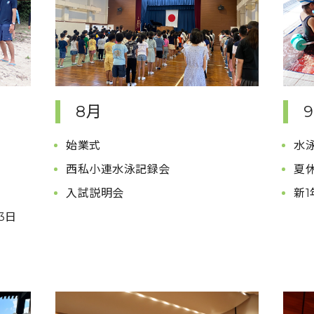
8月
始業式
水
西私小連水泳記録会
夏
入試説明会
新
3日