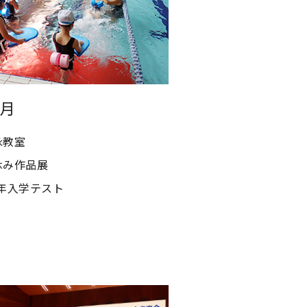
9月
泳教室
休み作品展
1年入学テスト