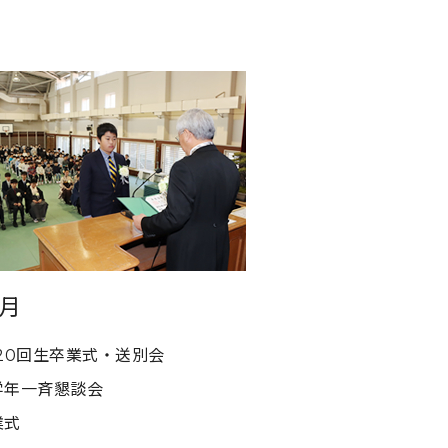
3月
120回生卒業式・送別会
学年一斉懇談会
業式