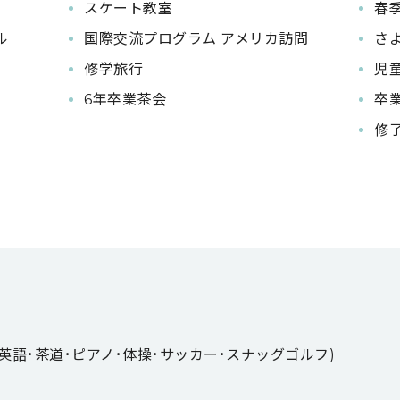
スケート教室
春
ル
国際交流プログラム アメリカ訪問
さ
修学旅行
児
6年卒業茶会
卒
修
英語･茶道･ピアノ･体操･サッカー･スナッグゴルフ)