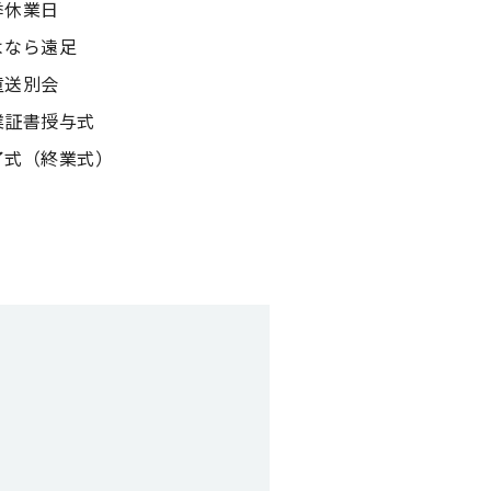
季休業日
よなら遠足
童送別会
業証書授与式
了式（終業式）