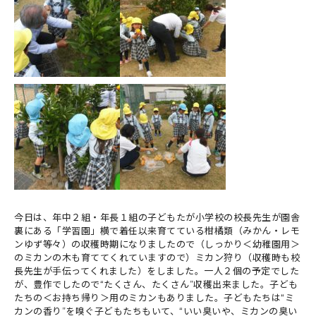
今日は、年中２組・年長１組の子どもたが小学校の校長先生が園舎
裏にある「学習園」横で着任以来育てている柑橘類（みかん・レモ
ンゆず等々）の収穫時期になりましたので（しっかり＜幼稚園用＞
のミカンの木も育ててくれていますので）ミカン狩り（収穫時も校
長先生が手伝ってくれました）をしました。一人２個の予定でした
が、豊作でしたので“たくさん、たくさん”収穫出来ました。子ども
たちの＜お持ち帰り＞用のミカンもありました。子どもたちは“ミ
カンの香り”を嗅ぐ子どもたちもいて、“いい臭いや、ミカンの臭い