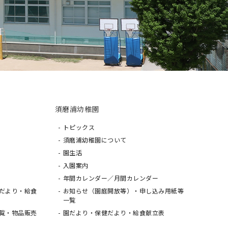
須磨浦幼稚園
トピックス
須磨浦幼稚園について
園生活
入園案内
年間カレンダー／月間カレンダー
だより・給食
お知らせ（園庭開放等）・申し込み用紙等
一覧
覧・物品販売
園だより・保健だより・給食献立表